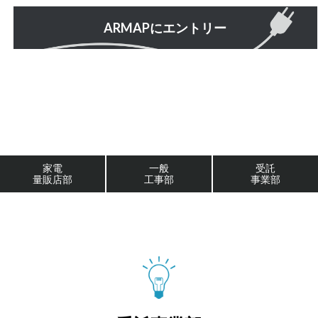
ARMAPにエントリー
家電
一般
受託
量販店部
工事部
事業部